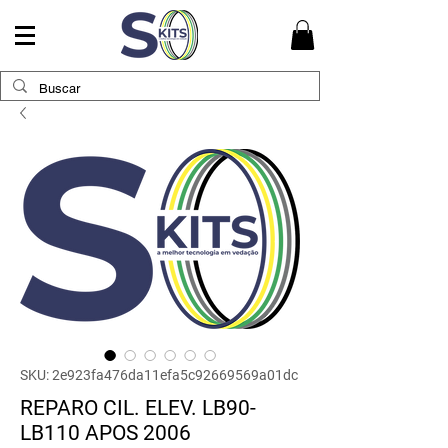
SKU: 2e923fa476da11efa5c92669569a01dc
REPARO CIL. ELEV. LB90-
LB110 APOS 2006