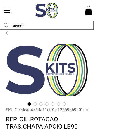
SKU: 2eedead476da11ef91a12669569a01dc
REP. CIL.ROTACAO
TRAS.CHAPA APOIO LB90-