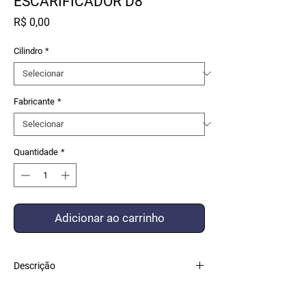
ESCARIFICADOR D8
Preço
R$ 0,00
Cilindro
*
Fabricante
*
Quantidade
*
Adicionar ao carrinho
Descrição
KIT VEDAÇÃO COMPOSTO COM PEÇAS DE
ALTO PADRÃO DE QUALIDADE FEITO POR