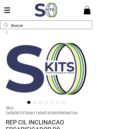
SKU:
2e5d361076da11efa81b2669569a01dc
REP CIL INCLINACAO