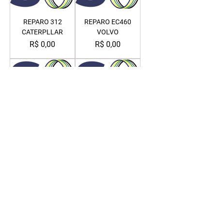
REPARO 312
REPARO EC460
CATERPLLAR
VOLVO
Preço
Preço
R$ 0,00
R$ 0,00
REPARO 336
REPARO HYVA
CATERPILLAR
4 ESTAGIOS
COMPLETO
Preço
R$ 0,00
H92
Preço
R$ 0,00