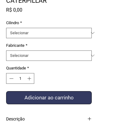
CATERPILLAR
Preço
R$ 0,00
Cilindro
*
Fabricante
*
Quantidade
*
Adicionar ao carrinho
Descrição
KIT VEDAÇÃO COMPOSTO COM PEÇAS DE
ALTO PADRÃO DE QUALIDADE FEITO POR